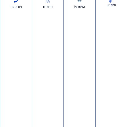
לערוץ 14? לא היססת
חיפוש
הצטרפi
סיורים
צור קשר
תכנית גפן
19 ביולי 2026
מחוברים לחינוך התוכניות שלנו בבתי הספר 'אם תרצו' היא התנועה
הציונית הגדולה בישראל, הפועלת לחיזוק ולקידום ערכי הציונות בחברה
הישראלית. המרצים שלנו מתמחים בנושאי ציונות