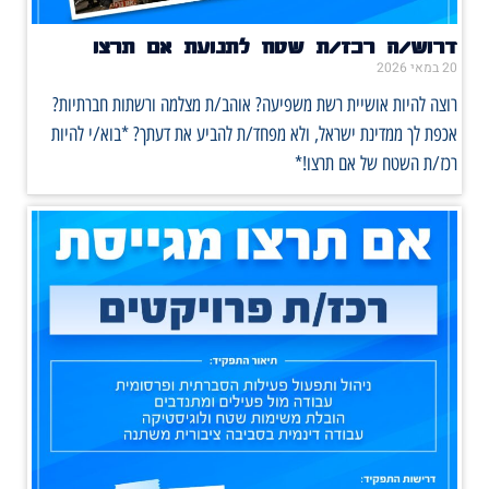
דרוש/ה רכז/ת שטח לתנועת אם תרצו
20 במאי 2026
רוצה להיות אושיית רשת משפיעה? אוהב/ת מצלמה ורשתות חברתיות?
אכפת לך ממדינת ישראל, ולא מפחד/ת להביע את דעתך? *בוא/י להיות
רכז/ת השטח של אם תרצו!*