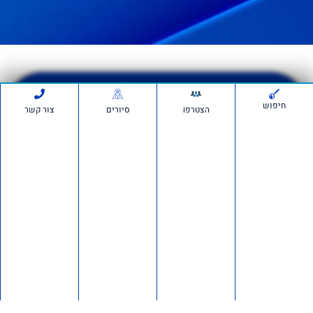
הרשמה לסיור
חיפוש
הצטרפi
סיורים
צור קשר
>>
יש לכם שאלה פנו לבן בוחבוט
לתמיכה בווצאפ
0525050870