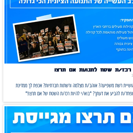
רכז/ת שטח לתנועת אם תרצו
אושיית רשת משפיעה? אוהב/ת מצלמה ורשתות חברתיות? אכפת לך ממדינת
מפחד/ת להביע את דעתך? *בוא/י להיות רכז/ת השטח של אם תרצו!*