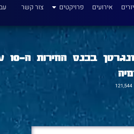
ורים
אירועים
פרויקטים
צור קשר
עב
נאום יו"ר אם תרצו שי רוזנגר
מיה
121,544