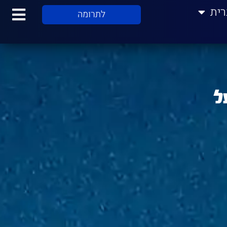
רית
לתרומה
טן בכנס החירות ה-10 על