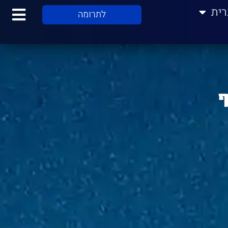
רית
לתרומה
ף