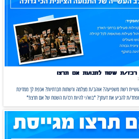
רכז/ת שטח לתנועת אם תרצו
אושיית רשת משפיעה? אוהב/ת מצלמה ורשתות חברתיות? אכפת לך ממדינת
מפחד/ת להביע את דעתך? *בוא/י להיות רכז/ת השטח של אם תרצו!*