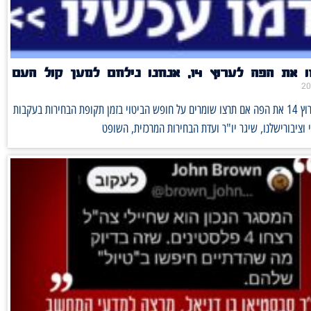
לערוץ 14, אנחנו נילחם למען קול העם
לא יסתמו לערוץ 14 את הפה אם תרצו שומרים על חופש הביטוי בזמן תקופת הבחירות בעקבות
ציבורישלנו, שיגר יו"ר ועדת הבחירות המרכזית, השופט