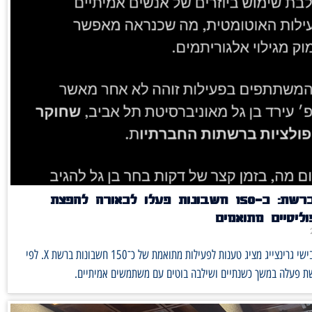
חשיפה ברשת: כ־150 חשבונות פעלו לכאורה להפצת
ליטיים מתואמים
פרסום של אבישי גרינצייג מציג טענות לפעילות מתואמת של כ־150 חשבונות ברשת X. לפי
ת פעלה במשך כשנתיים ושילבה בוטים עם משתמשים אמיתיים.