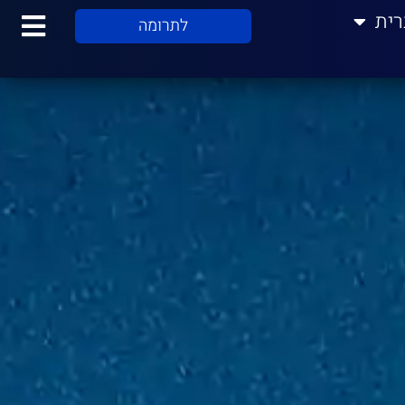
רית
לתרומה