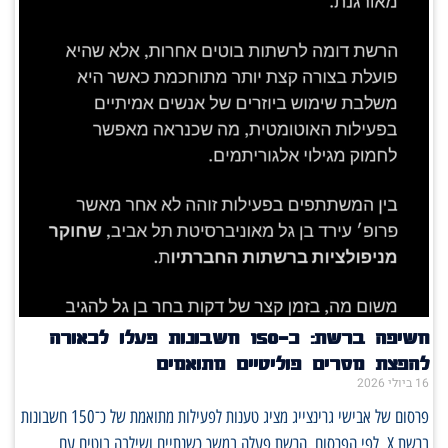
חשיפה ברשת: כ־150 חשבונות פעלו לכאורה
להפצת מסרים פוליטיים מתואמים
16 ביולי 2026
פרסום של אבישי גרינצייג מציג טענות לפעילות מתואמת של כ־150 חשבונות
ברשת X. לפי הפרסום, הרשת פעלה במשך כשנתיים ושילבה בוטים עם