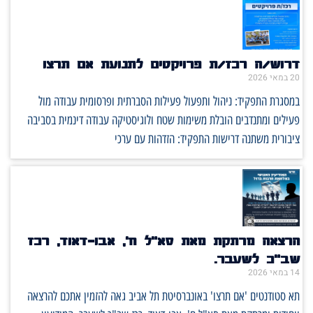
דרוש/ה רכז/ת פרויקטים לתנועת אם תרצו
20 במאי 2026
במסגרת התפקיד: ניהול ותפעול פעילות הסברתית ופרסומית עבודה מול
פעילים ומתנדבים הובלת משימות שטח ולוגיסטיקה עבודה דינמית בסביבה
ציבורית משתנה דרישות התפקיד: הזדהות עם ערכי
הרצאה מרתקת מאת סא"ל ח', אבו-דאוד, רכז
שב"כ לשעבר.
14 במאי 2026
תא סטודנטים 'אם תרצו' באונברסיטת תל אביב גאה להזמין אתכם להרצאה