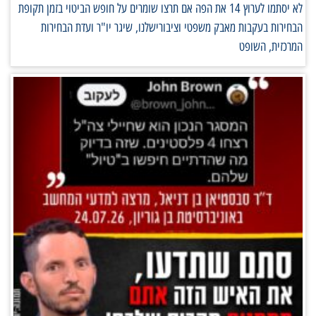
לא יסתמו לערוץ 14 את הפה אם תרצו שומרים על חופש הביטוי בזמן תקופת
הבחירות בעקבות מאבק משפטי וציבורישלנו, שיגר יו"ר ועדת הבחירות
המרכזית, השופט