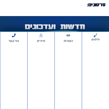
סרטונים:
חדשות ועדכונים
חיפוש
הצטרפi
סיורים
צור קשר
חשיפה ברשת: כ־150 חשבונות פעלו לכאורה להפצת
מסרים פוליטיים מתואמים