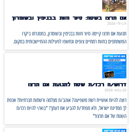
אם תרצו בשטח: סיור חוות בבנימין ובשומרון
9 ביולי 2026
תנועת אם תרצו קיימה סיור חוות בבנימין ובשומרון, במסגרתו ביקרו
המשתתפים בחוות רמתיים צופים ונחשפו לפעילות ההתיישבותית במקום.
דרוש/ה רכז/ת שטח לתנועת אם תרצו
20 במאי 2026
רוצה להיות אושיית רשת משפיעה? אוהב/ת מצלמה ורשתות חברתיות? אכפת
לך ממדינת ישראל, ולא מפחד/ת להביע את דעתך? *בוא/י להיות רכז/ת
השטח של אם תרצו!*