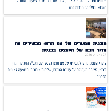
ייחודית ומרתקת מאת סא"ל ח', אבו-דאוד, רכז שב"כ לשעבר. המודיעין
האנושי במלחמת חרבות ברזל
תוכנית הצוערים של אם תרצו: מכשירים את
הדור הבא של היועצים בכנסת
27 באפריל 2026
צוערי התוכנית הפרלמנטרית של אם תרצו נפגשו עם מנכ"ל התנועה, מתן
ג'רפי, לשיחה מעמיקה על עבודת הכנסת, שליחות ציבורית והשפעה לאומית
מבפנים.