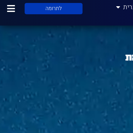
רית
לתרומה
ת