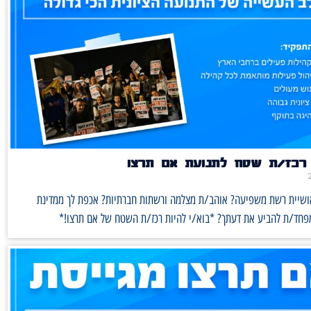
רכז/ת שטח לתנועת אם תרצו
אושיית רשת משפיעה? אוהב/ת מצלמה ורשתות חברתיות? אכפת לך ממדינת
מפחד/ת להביע את דעתך? *בוא/י להיות רכז/ת השטח של אם תרצו!*