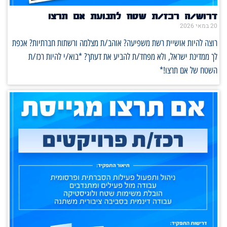
דרוש/ה רכז/ת שטח לתנועת אם תרצו
20 במאי 2026
רוצה להיות אושיית רשת משפיעה? אוהב/ת מצלמה ורשתות חברתיות? אכפת
לך ממדינת ישראל, ולא מפחד/ת להביע את דעתך? *בוא/י להיות רכז/ת
השטח של אם תרצו!*