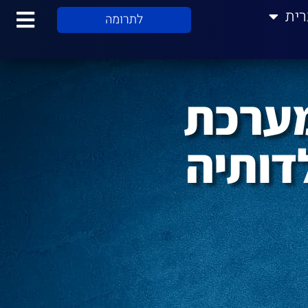
רית
לתרומה
מערכת
דותיה