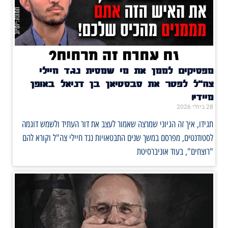
מפסיקים לממן את מי שמסית נגד חיילי
צה"ל לפטר את סבסטיאן בן דניאל באופן
מיידי!
28 ביולי 2026
תגידו, איך זה הגיוני שמרצה שאמור לעצב את דור העתיד ולשמש דוגמה
לסטודנטים, מפרסם במשך שנים התבטאויות נגד חיילי צה"ל וקורא להם
"רוצחים", בעוד אוניברסיטת