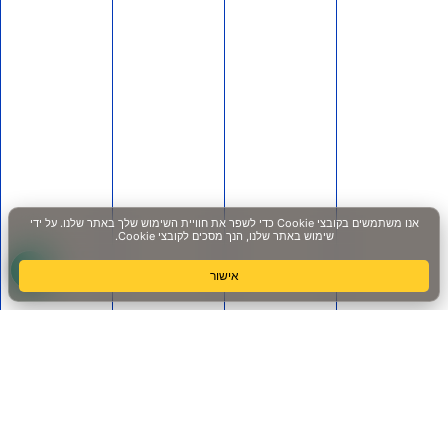
השב"כ ביצע האזנות סתר לסיכול מינוי זיני
– חייבים לחקור את זה
5 ביולי 2026
אנחנו יוצאים למהלך דרמטי וצריכים אתכם איתנו: גלי בהרב־מיארה מסרבת
לחקור את מי שניסה לטרפד את מינוי זיני לראש השב"כ– אנחנו פונים
לבג"ץ. על פי