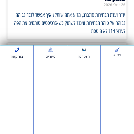
26 ביולי 2026
יו"ר ועדת הבחירות סולברג, מדוע אתה שותק? איך אפשר לדבר גבוהה
גבוהה על טוהר הבחירות ומנגד לשתוק כשאנרכיסטים סותמים את הפה
לערוץ 14? לא היססת
תכנית גפן
19 ביולי 2026
חיפוש
הצטרפi
סיורים
צור קשר
מחוברים לחינוך התוכניות שלנו בבתי הספר 'אם תרצו' היא התנועה
הציונית הגדולה בישראל, הפועלת לחיזוק ולקידום ערכי הציונות בחברה
הישראלית. המרצים שלנו מתמחים בנושאי ציונות