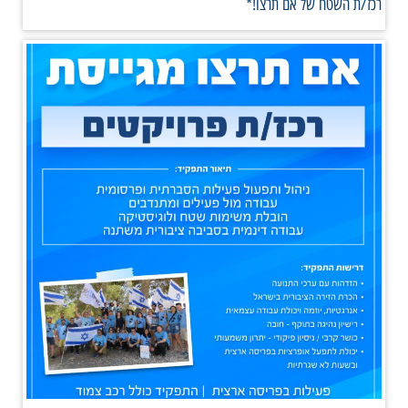
רכז/ת השטח של אם תרצו!*