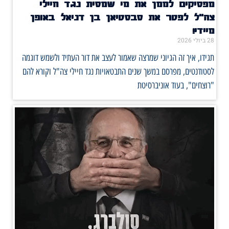
מפסיקים לממן את מי שמסית נגד חיילי
צה"ל לפטר את סבסטיאן בן דניאל באופן
מיידי!
28 ביולי 2026
תגידו, איך זה הגיוני שמרצה שאמור לעצב את דור העתיד ולשמש דוגמה
לסטודנטים, מפרסם במשך שנים התבטאויות נגד חיילי צה"ל וקורא להם
"רוצחים", בעוד אוניברסיטת