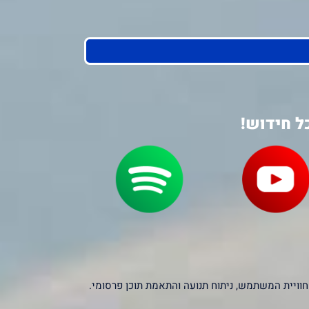
ל חידוש!
יקסלים של צדדים שלישיים – כולל Google, Facebook ו-Microsoft – לצורך שיפור חוויית המשתמש, ניתוח תנועה והתאמת תוכן פרסומי.