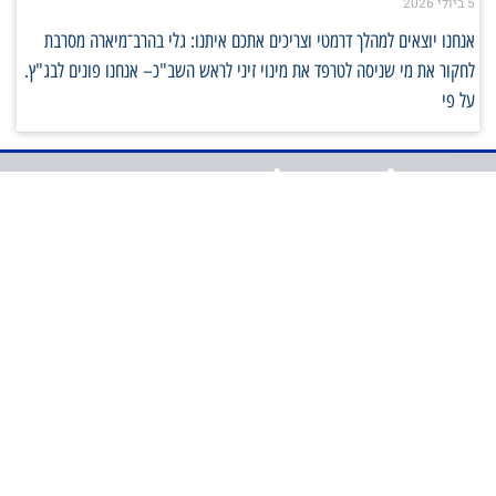
5 ביולי 2026
אנחנו יוצאים למהלך דרמטי וצריכים אתכם איתנו: גלי בהרב־מיארה מסרבת
לחקור את מי שניסה לטרפד את מינוי זיני לראש השב"כ– אנחנו פונים לבג"ץ.
על פי
בואו לקחת חלק בפיתוח הציונות
בישראל
אני מאשר/ת קבלת עדכונים מתנועת אם תרצו במייל
ובטלפון, ומסכים/ה
לתנאי השימוש ולמדיניות הפרטיות
.