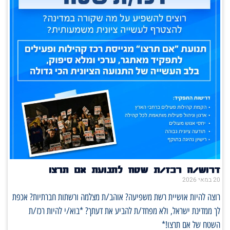
דרוש/ה רכז/ת שטח לתנועת אם תרצו
20 במאי 2026
רוצה להיות אושיית רשת משפיעה? אוהב/ת מצלמה ורשתות חברתיות? אכפת
לך ממדינת ישראל, ולא מפחד/ת להביע את דעתך? *בוא/י להיות רכז/ת
השטח של אם תרצו!*