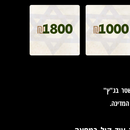
טר בג"ץ"
המדינה.