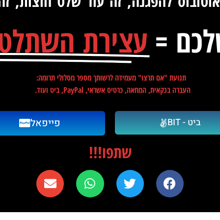
אוטובוס להפגנה, זה עוד שלט חוצות, זה
לכם =
עצירת השתלטו
תנועת "אם תרצו" מעמידה לרשותך מספר מסלולי תרומה:
העברה בנקאית, המחאה, כרטיס אשראי, PayPal, ביט ועוד.
ביט - BIT
פייפאל
שתפו!!!