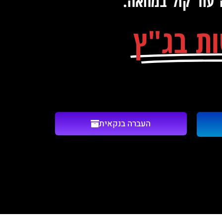
 עוד קול במחאה.
ת בג"ץ
העברה בנקאית