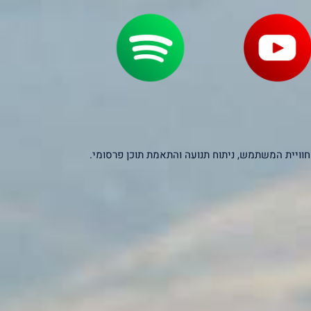
יקסלים של צדדים שלישיים – כולל Google, Facebook ו-Microsoft – לצורך שיפור חוויית המשתמש, ניתוח תנועה והתאמת תוכן פרסומי.