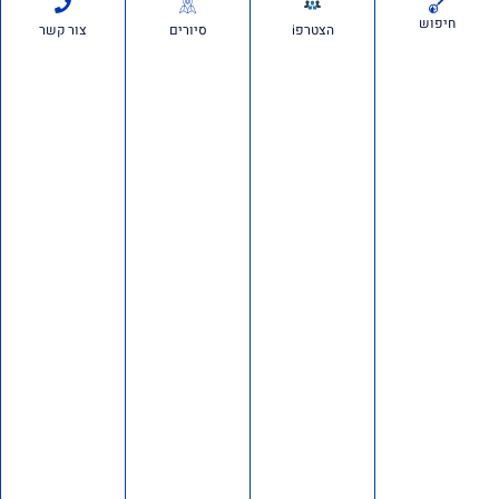
לערוץ 14? לא היססת
חיפוש
הצטרפi
סיורים
צור קשר
תכנית גפן
19 ביולי 2026
מחוברים לחינוך התוכניות שלנו בבתי הספר 'אם תרצו' היא התנועה
הציונית הגדולה בישראל, הפועלת לחיזוק ולקידום ערכי הציונות בחברה
הישראלית. המרצים שלנו מתמחים בנושאי ציונות