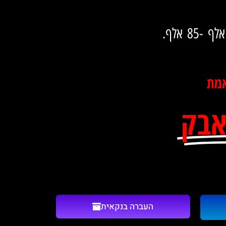
אמת
אבק
העברה בנקאית