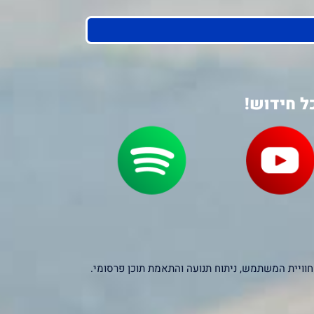
ל חידוש!
יקסלים של צדדים שלישיים – כולל Google, Facebook ו-Microsoft – לצורך שיפור חוויית המשתמש, ניתוח תנועה והתאמת תוכן פרסומי.