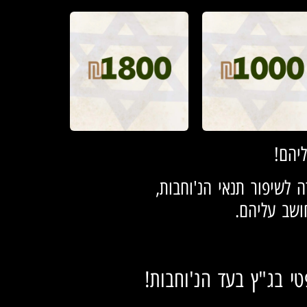
יהם!
לשיפור תנאי הנ'וחבות,
ושב עליהם.
י בג"ץ בעד הנ'וחבות!