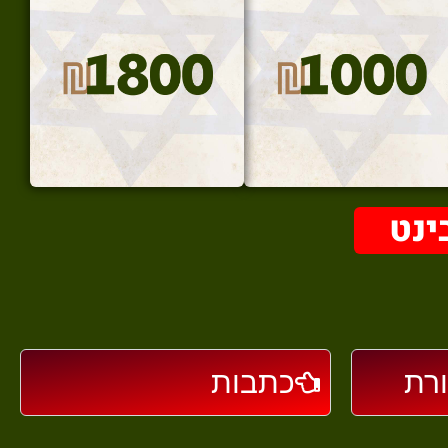
ינט
רת
כתבות