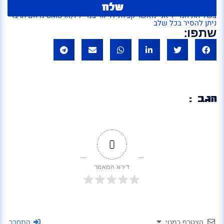
שלח
בשליחת המייל אני מאשר קבלת לדיוור במייל ו/או SMS מ'אם תרצו'
ניתן להסיר בכל שלב
שתפו:
הגב :
0
דירוג המאמר
הצטרף כמנוי
התחבר