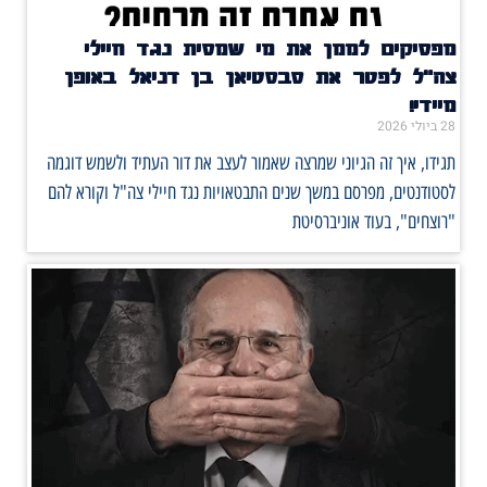
מפסיקים לממן את מי שמסית נגד חיילי
צה"ל לפטר את סבסטיאן בן דניאל באופן
מיידי!
28 ביולי 2026
תגידו, איך זה הגיוני שמרצה שאמור לעצב את דור העתיד ולשמש דוגמה
לסטודנטים, מפרסם במשך שנים התבטאויות נגד חיילי צה"ל וקורא להם
"רוצחים", בעוד אוניברסיטת