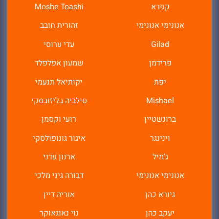
קפרא
Moshe Toashi
אנונימי אנונימי
זהורית חובב
Gilad
עדי ערוסי
פרידמן
שמעון אפלפלד
יפת
יקותיאל תנעמי
Mishael‬‏
סילביה בליזובסקי
ברונשטיין
רועי וקסמן
וינינגר
איגור גונופולסקי
ג'מיל
ארנון עדני
אנונימי אנונימי
דבורה גיני מלכי
גיורא כהן
אוריה דיין
יעקב כהן
נוי נאוגאוקר