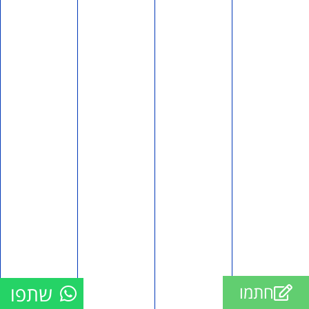
לאה נגר
שושנה שם טוב
דיאנה טוביאנה
שרון חיבה
אנונימי אנונימי
אנונימי אנונימי
אריה וינשטוק
אוולין revivo
טלי נקדייון
אנונימי אנונימי
עפרה המידני
ו Rozenfeld
לילך וינשטוק
מלאכי מיכליס
אחיה דורי
עדי זרחי
צבי אריאל
מוניקה שמסיאן
מוטי אבוקרת
חיים בן עטיה
אנונימי אנונימי
שתפו
חתמו
גדעון צדוק
רעות גלעד עבו