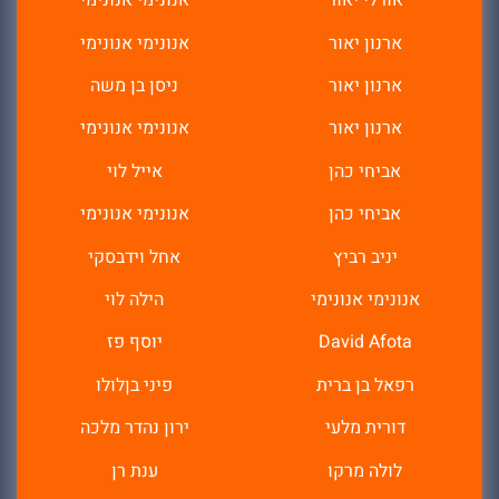
אורלי יאור
אנונימי אנונימי
ארנון יאור
אנונימי אנונימי
ארנון יאור
ניסן בן משה
ארנון יאור
אנונימי אנונימי
אביחי כהן
אייל לוי
אביחי כהן
אנונימי אנונימי
יניב רביץ
אחל וידבסקי
אנונימי אנונימי
הילה לוי
David Afota
יוסף פז
רפאל בן ברית
פיני בןלולו
דורית מלעי
ירון נהדר מלכה
לולה מרקו
ענת רן