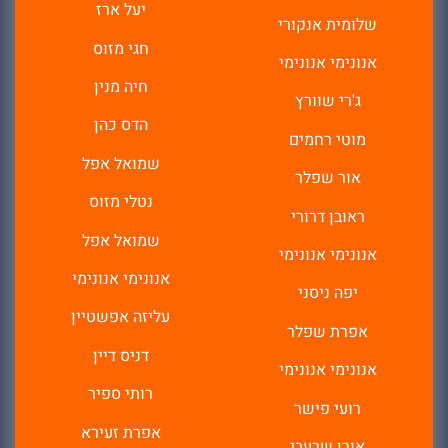
יעל ארז
שלומית אנקורי
חגי מזוס
אנונימי אנונימי
חיה מנין
ג'רי שוורץ
הדס כהן
מוטי רחמים
שמואל אפל
אור שפלר
נטלי מזוס
ראובן דרורי
שמואל אפל
אנונימי אנונימי
אנונימי אנונימי
יפה ניסני
עליזה אפשטיין
אפרת שפלר
דניס דיין
אנונימי אנונימי
רותי ספיר
רועי פישר
אפרת זעירא
אורן שרעבי