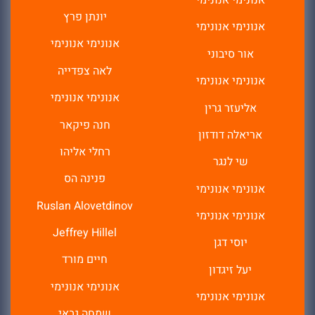
יונתן פרץ
אנונימי אנונימי
אנונימי אנונימי
אור סיבוני
לאה צפדייה
אנונימי אנונימי
אנונימי אנונימי
אליעזר גרין
חנה פיקאר
אריאלה דודזון
רחלי אליהו
שי לנגר
פנינה הס
אנונימי אנונימי
Ruslan Alovetdinov
אנונימי אנונימי
Jeffrey Hillel
יוסי דגן
חיים מורד
יעל זיגדון
אנונימי אנונימי
אנונימי אנונימי
שמחה גבאי