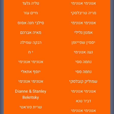
אנונימי אנונימי
טליה גלעד
מריה טריבלסקי
חיים עזר
אנונימי אנונימי
סילבי חנה אסוס
אמנון גלילי
מאיה אברהם
יסמין שפייזמן
רבקה שמילה
נעה אנונימי
י ח
נחמה ססי
אנונימי אנונימי
נחמה ססי
יוסף אתאלי
שמוליק קובלסקי
אנונימי אנונימי
אנונימי אנונימי
Dianne & Stanley
Bekritsky
דביר טנא
שרית פוראטי
אנונימי אנונימי