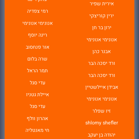
אירית שפיר
רמי צפדיה
ירין קוריצקי
אנונימי אנונימי
ירון בר חן
רינה יוסף
אנונימי אנונימי
אור פנחסוב
אבנר כהן
שרה בלום
ורד יסכה הבר
תמר הראל
ורד יסכה הבר
עדי סגל
אבידן איילשטיין
איילת גטניו
אנונימי אנונימי
עדי סגל
זיו שפלר
אהרון וולף
shlomy shefler
חי מאנטליה
יהודה בן יעקב