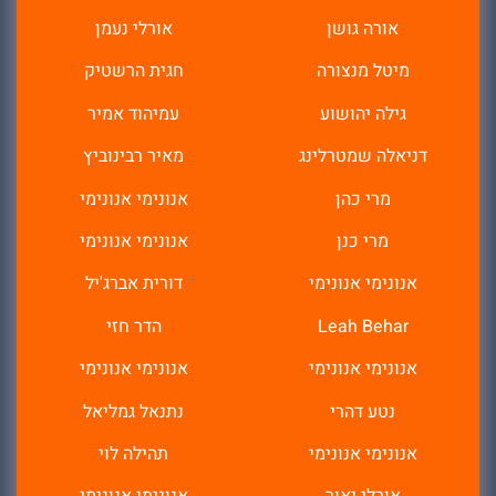
אורה גושן
אורלי נעמן
מיטל מנצורה
חגית הרשטיק
גילה יהושוע
עמיהוד אמיר
דניאלה שמטרלינג
מאיר רבינוביץ
מרי כהן
אנונימי אנונימי
מרי כנן
אנונימי אנונימי
אנונימי אנונימי
דורית אברג'יל
Leah Behar
הדר חזי
אנונימי אנונימי
אנונימי אנונימי
נטע דהרי
נתנאל גמליאל
אנונימי אנונימי
תהילה לוי