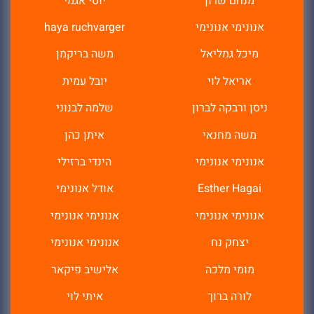
מנחם שרון
יוסי אגמי
אנונימי אנונימי
haya ruchvarger
מיכל גמליאל
משה בריקמן
אריאל לוי
יובל עמית
ניסן ורבקה לברון
שלמה לבנוני
משה מחנאי
איתן כהן
אנונימי אנונימי
הינדי ברזילי
Esther Hagai
אודל אנונימי
אנונימי אנונימי
אנונימי אנונימי
יצחק נח
אנונימי אנונימי
מומי מלכה
אלישיב פיקאר
לורה ברוך
איתי לוי