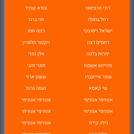
רוני מרציאנו
רחל בוזגלו
חני ברגר
ישראל ויסוצקי
רננה חמו
רחמים רצון
ויקטור הלפרין
ימרות בלטה
אלן גפני
צהיינש אשמזו
מוטי זהבי
עומר אייזנברג
ששון ארזי
שי קאסא
נעמה גרוס
אנונימי אנונימי
אנונימי אנונימי
אנונימי אנונימי
אנונימי אנונימי
גילה קייזר
אנונימי אנונימי