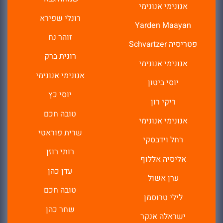
אנונימי אנונימי
רונלי שפירא
Yarden Maayan
זוהר נח
פטריסיה Schvartzer
רונית ברק
אנונימי אנונימי
אנונימי אנונימי
יוסי ביטון
יוסי כץ
ריקי רון
טובה חכם
אנונימי אנונימי
שרית פוראטי
רחל וידבסקי
רותי רוזן
אליסיה אללוף
עדן כהן
ערן אשול
טובה חכם
לילי טרוסמן
שחר כהן
ישראלה אנקר