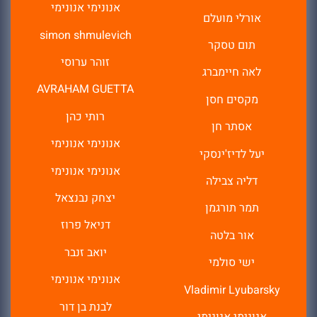
אנונימי אנונימי
אורלי מועלם
simon shmulevich
תום טסקר
זוהר ערוסי
לאה חיימברג
AVRAHAM GUETTA
מקסים חסן
רותי כהן
אסתר חן
אנונימי אנונימי
יעל לדיז'ינסקי
אנונימי אנונימי
דליה צבילה
יצחק נבנצאל
תמר תורגמן
דניאל פרוז
אור בלטה
יואב זנבר
ישי סולמי
אנונימי אנונימי
Vladimir Lyubarsky
לבנת בן דור
אנונימי אנונימי