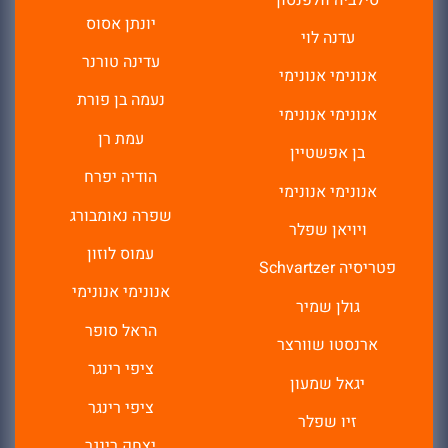
יונתן אסוס
עדנה לוי
עדינה טורנר
אנונימי אנונימי
נעמה בן פורת
אנונימי אנונימי
עמת רן
בן אפשטיין
הודיה יפרח
אנונימי אנונימי
שפרה נאומבורג
ויויאן שפלר
עמוס לוזון
פטריסיה Schvartzer
אנונימי אנונימי
גולן שמיר
הראל סופר
ארנסטו שוורצר
ציפי רינגר
יגאל שמעון
ציפי רינגר
זיו שפלר
יצחק רינגר