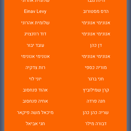
הילה גנבר
שלומית אהרוני
הדס מסטורוב
Einav Levy
אנונימי אנונימי
שלומית אהרוני
אנונימי אנונימי
דוד רוזנצויג
דן כהן
עובד יבור
אנונימי אנונימי
אנונימי אנונימי
מוריה כספי
רות צדקיה
חני ברגר
יוני לוי
קרן שמילוביץ
אהוד פנחסוב
חנה פרדה
אחיה פנחסוב
שריה כהן כהן
מיכאל משה פיקאר
דבורה מילר
חגי אביאל