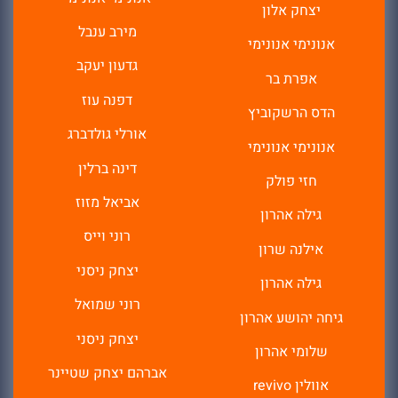
יצחק אלון
מירב ענבל
אנונימי אנונימי
גדעון יעקב
אפרת בר
דפנה עוז
הדס הרשקוביץ
אורלי גולדברג
אנונימי אנונימי
דינה ברלין
חזי פולק
אביאל מזוז
גילה אהרון
רוני וייס
אילנה שרון
יצחק ניסני
גילה אהרון
רוני שמואל
גיחה יהושע אהרון
יצחק ניסני
שלומי אהרון
אברהם יצחק שטיינר
אוולין revivo