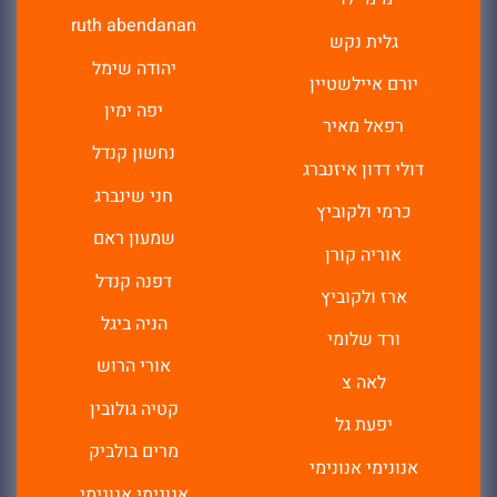
ruth abendanan
גלית נקש
יהודה שימל
יורם איילשטיין
יפה ימין
רפאל מאיר
נחשון קנדל
דולי דדון איזנברג
חני שינברג
כרמי ולקוביץ
שמעון ראם
אוריה קורן
דפנה קנדל
ארז ולקוביץ
הניה ביגל
ורד שלומי
אורי הרוש
לאה צ
קטיה גולובין
יפעת גל
מרים בולביק
אנונימי אנונימי
אנונימי אנונימי