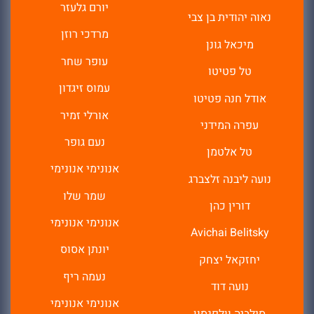
יורם גלעזר
נאוה יהודית בן צבי
מרדכי רוזן
מיכאל גונן
עופר שחר
טל פטיטו
עמוס זיגדון
אודל חנה פטיטו
אורלי זמיר
עפרה המידני
נעם גופר
טל אלטמן
אנונימי אנונימי
נועה ליבנה זלצברג
שמר שלו
דורין כהן
אנונימי אנונימי
Avichai Belitsky
יונתן אסוס
יחזקאל יצחק
נעמה ריף
נועה דוד
אנונימי אנונימי
סילביה וולפנסון