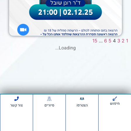
/2025
15
…
6
5
4
3
2
1
Loading...
חיפוש
הצטרפi
סיורים
צור קשר