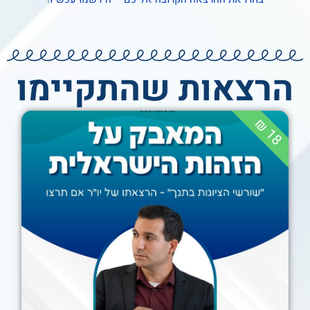
הרצאות שהתקיימו
8
1
₪
המאבק על הזהות
הישראלית – שי
רוזנגרטן
21:00
09/12/2025
ZOOM