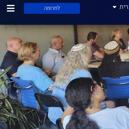
רית
לתרומה