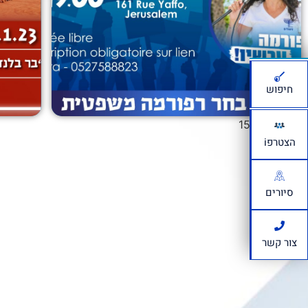
BeerBazaar - jerusalem
חיפוש
14/03/2023
15
14
13
…
1
הצטרפi
סיורים
צור קשר