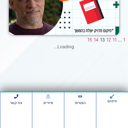
/2023
15
14
13
12
11
…
1
Loading...
חיפוש
הצטרפi
סיורים
צור קשר