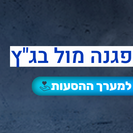
גנה מול בג"ץ
למערך ההסעות