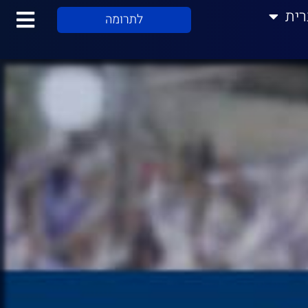
רית
לתרומה