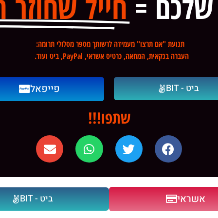
שלכם =
חייל שחוזר ה
תנועת "אם תרצו" מעמידה לרשותך מספר מסלולי תרומה:
העברה בנקאית, המחאה, כרטיס אשראי, PayPal, ביט ועוד.
ביט - BIT
פייפאל
שתפו!!!
אשראי
ביט - BIT