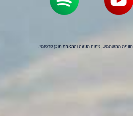
יקסלים של צדדים שלישיים – כולל Google, Facebook ו-Microsoft – לצורך שיפור חוויית המשתמש, ניתוח תנועה והתאמת תוכן פרסומי.