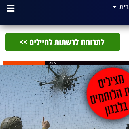
רית
לתרומת לרשתות לחיילים >>
89%