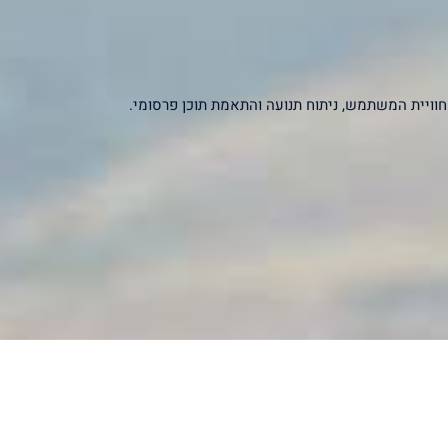
יקסלים של צדדים שלישיים – כולל Google, Facebook ו-Microsoft – לצורך שיפור חוויית המשתמש, ניתוח תנועה והתאמת תוכן פרסומי.