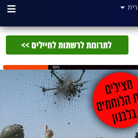
רית
לתרומת לרשתות לחיילים >>
89%