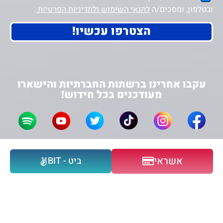
ובטלפון, ומסכים/ה
לתנאי השימוש ולמדיניות הפרטיות
.
הצטרפו עכשיו!
עקבו אחרינו ברשתות החברתיות והישארו
מעודכנים בכל חידוש!
הצהרת נגישות
מפת האתר
לתנאי השימוש ומדניות פרטיות
אשראי
ביט - BIT
האתר עושה שימוש בעוגיות (Cookies) ובפיקסלים של צדדים
שלישיים – כולל Google, Facebook ו-Microsoft – לצורך שיפור
חוויית המשתמש, ניתוח תנועה והתאמת תוכן פרסומי. המשך השימוש
באתר מהווה הסכמה לכך