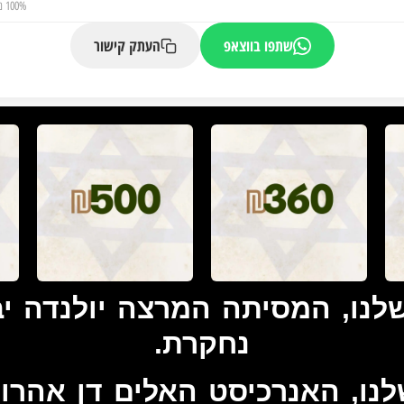
100% מהיעד הושג
שתפו בווצאפ
העתק קישור
לנו, המסיתה המרצה יולנדה יב
נחקרת.
נו, האנרכיסט האלים דן אהרונס