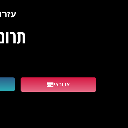
עזרו
תרומ
אשראי