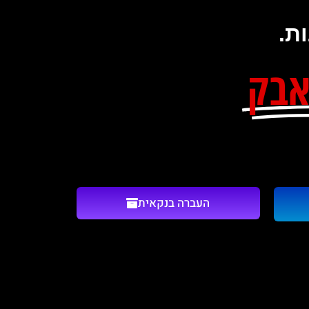
ות.
אבק
העברה בנקאית