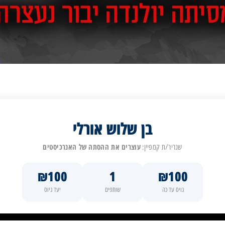
בן שלוש אורלי
עוצרים את ההסתה של האנרכיסטים
שגריר/ת קמפיין:
₪100
1
₪100
גויס עד כה
שותפים
יעד גיוס