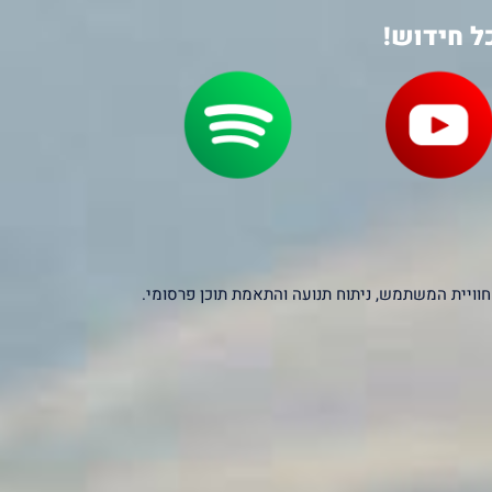
ל חידוש!
יקסלים של צדדים שלישיים – כולל Google, Facebook ו-Microsoft – לצורך שיפור חוויית המשתמש, ניתוח תנועה והתאמת תוכן פרסומי.