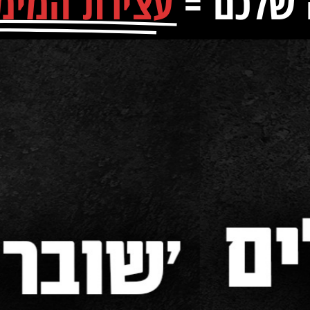
 שלכם =
עצירת המימו