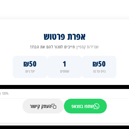
אפרת פרטוש
חייבים לסגור להם את הברז!
שגריר/ת קמפיין:
₪50
1
₪50
גויס עד כה
שותפים
יעד גיוס
100% מהיעד הושג
שתפו בווצאפ
העתק קישור