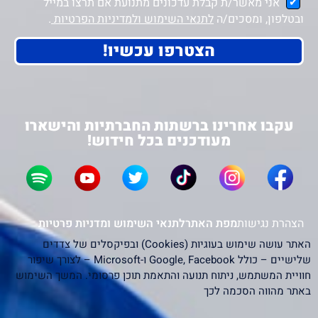
אני מאשר/ת קבלת עדכונים מתנועת אם תרצו במייל
ובטלפון, ומסכים/ה
לתנאי השימוש ולמדיניות הפרטיות
.
הצטרפו עכשיו!
עקבו אחרינו ברשתות החברתיות והישארו
מעודכנים בכל חידוש!
הצהרת נגישות
מפת האתר
לתנאי השימוש ומדניות פרטיות
האתר עושה שימוש בעוגיות (Cookies) ובפיקסלים של צדדים
שלישיים – כולל Google, Facebook ו-Microsoft – לצורך שיפור
חוויית המשתמש, ניתוח תנועה והתאמת תוכן פרסומי. המשך השימוש
באתר מהווה הסכמה לכך