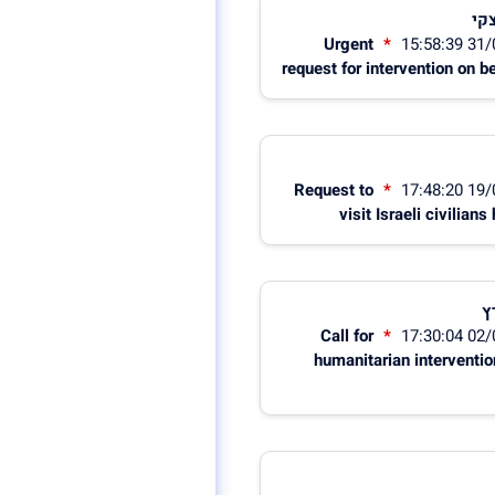
קי
Urgent
request for intervention on be
Request to
visit Israeli civilia
ץ
Call for
humanitarian intervention