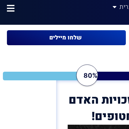
רית
שלחו מיילים
80%
כויות האדם
טופים!