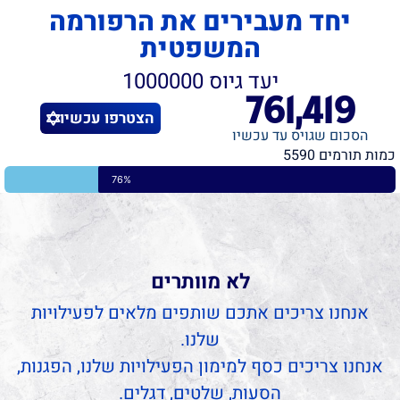
יחד מעבירים את הרפורמה
המשפטית
יעד גיוס 1000000
761,419
הצטרפו עכשיו
הסכום שגויס עד עכשיו
כמות תורמים 5590
76%
ע
ם
י
ש
ר
א
ל
מ
ת
ע
ו
ר
ר
!
ע
ע
ם
ם
י
י
ש
ש
לא מוותרים
אנחנו צריכים אתכם שותפים מלאים לפעילויות
שלנו.
אנחנו צריכים כסף למימון הפעילויות שלנו, הפגנות,
הסעות, שלטים, דגלים.