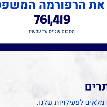
 את הרפורמה המשפט
761,419
הסכום שגויס עד עכשיו
מ
ת
ע
ו
ר
ר
!
ע
ע
ם
ם
י
י
ש
ש
תרים
מלאים לפעילויות שלנו.