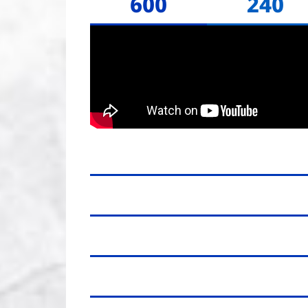
600
240