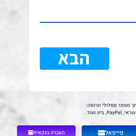
הבא
תך מספר מסלולי תרומה:
יט ועוד.
פייפאל
העברה בנקאית