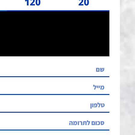
120
20