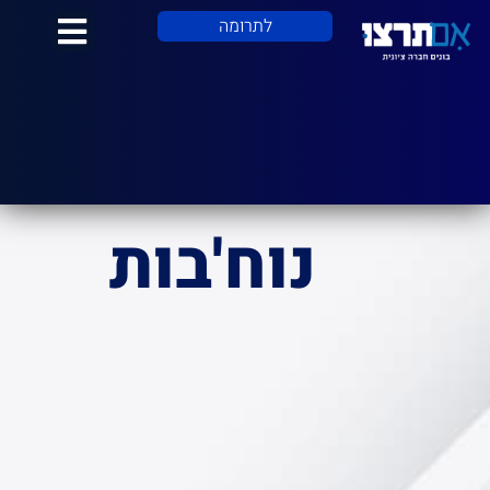
לתוכן
לתרומה
נוח'בות