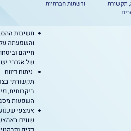
 תקשורת
ורשתות חברתיות
רים
חשיבות ההסב
והשפעתה על
חייהם וביטחו
של אזרחי ישר
ניתוח דיווח
תקשורתי בצו
ביקרותית, וזיה
השפעות מסגו
אמצעי שכנוע
שונים באמצע
כלים ופרקטי