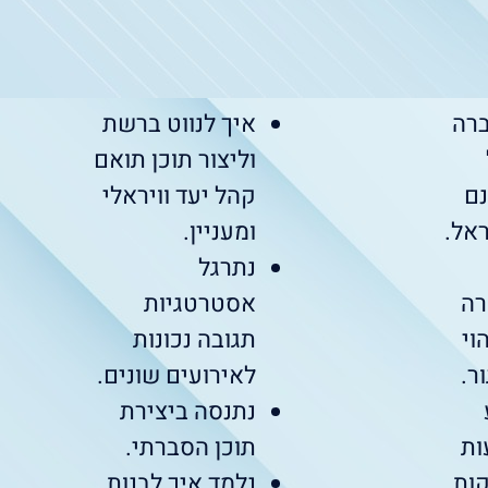
רה
איך לנווט ברשת
וליצור תוכן תואם
נם
קהל יעד וויראלי
אל.
ומעניין.
נתרגל
רה
אסטרטגיות
וי
תגובה נכונות
ר.
לאירועים שונים.
נתנסה ביצירת
ות
תוכן הסברתי.
קות
נלמד איך לבנות