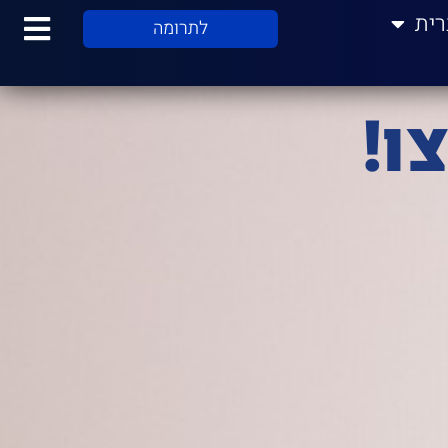
רית
לתרומה
ו!