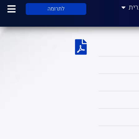
רית
לתרומה